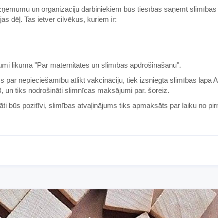
zņēmumu un organizāciju darbiniekiem būs tiesības saņemt slimības
s dēļ. Tas ietver cilvēkus, kuriem ir:
jumi likumā "Par maternitātes un slimības apdrošināšanu".
 par nepieciešamību atlikt vakcināciju, tiek izsniegta slimības lapa 
, un tiks nodrošināti slimnīcas maksājumi par. šoreiz.
āti būs pozitīvi, slimības atvaļinājums tiks apmaksāts par laiku no p