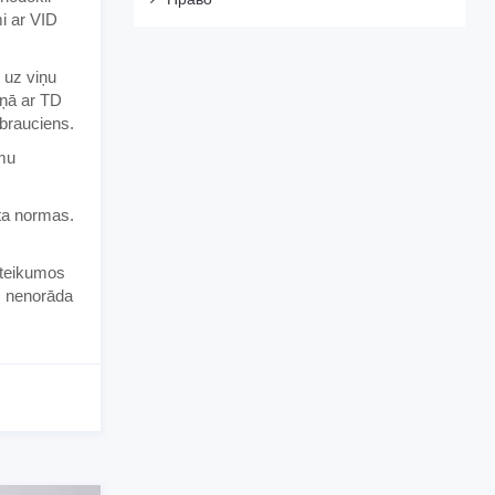
i ar VID
 uz viņu
aņā ar TD
brauciens.
umu
ta normas.
oteikumos
u, nenorāda