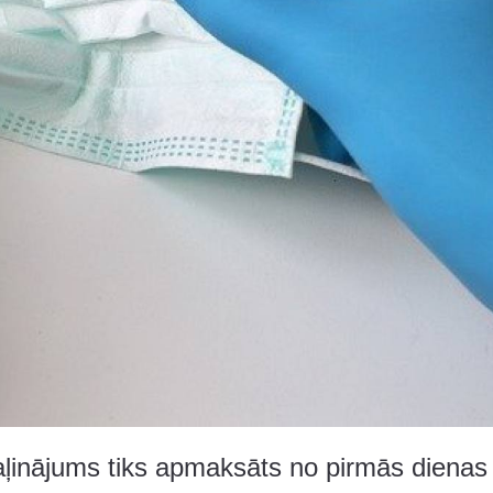
vaļinājums tiks apmaksāts no pirmās dienas