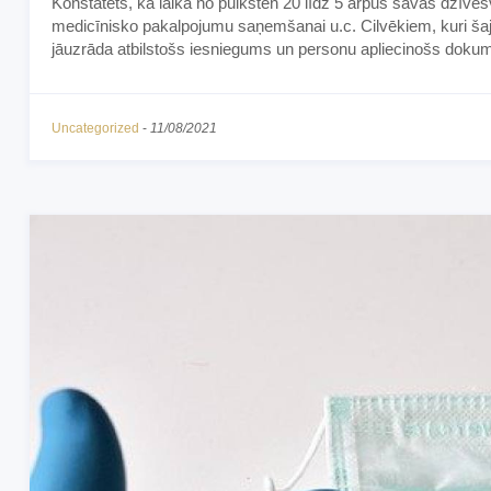
Konstatēts, ka laikā no pulksten 20 līdz 5 ārpus savas dzīvesv
medicīnisko pakalpojumu saņemšanai u.c. Cilvēkiem, kuri šajā
jāuzrāda atbilstošs iesniegums un personu apliecinošs doku
Uncategorized
-
11/08/2021