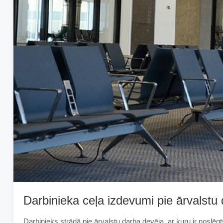
Darbinieka ceļa izdevumi pie ārvalstu
Darbinieks strādā pie ārvalstu darba devēja, ar kuru ir noslē