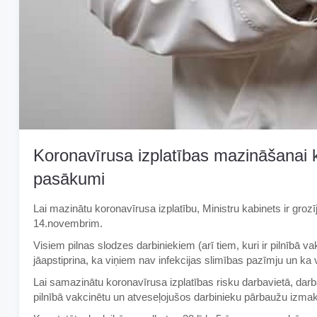
Koronavīrusa izplatības mazināšanai ko
pasākumi
Lai mazinātu koronavīrusa izplatību, Ministru kabinets ir groz
14.novembrim.
Visiem pilnas slodzes darbiniekiem (arī tiem, kuri ir pilnībā v
jāapstiprina, ka viņiem nav infekcijas slimības pazīmju un ka 
Lai samazinātu koronavīrusa izplatības risku darbavietā, dar
pilnībā vakcinētu un atveseļojušos darbinieku pārbaužu izma