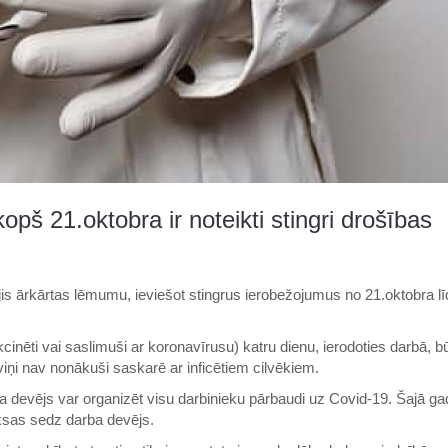
pš 21.oktobra ir noteikti stingri drošības
ījis ārkārtas lēmumu, ieviešot stingrus ierobežojumus no 21.oktobra l
akcinēti vai saslimuši ar koronavīrusu) katru dienu, ierodoties darbā, b
viņi nav nonākuši saskarē ar inficētiem cilvēkiem.
ba devējs var organizēt visu darbinieku pārbaudi uz Covid-19. Šajā g
ksas sedz darba devējs.