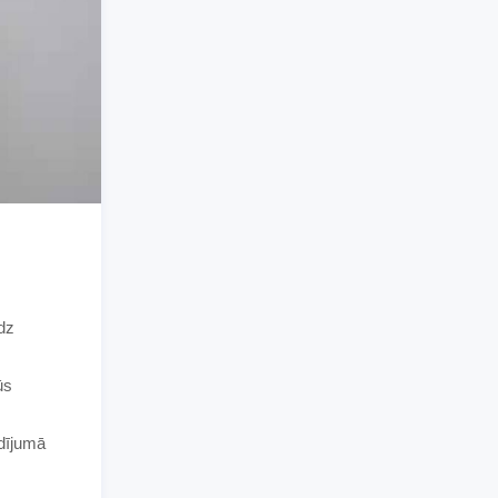
īdz
ūs
adījumā