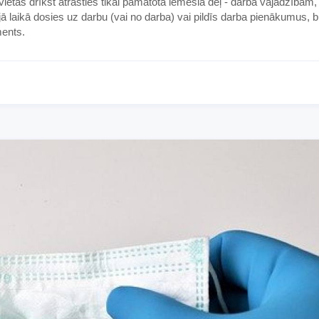
ietas drīkst atrasties tikai pamatota iemesla dēļ - darba vajadzībām,
 laikā dosies uz darbu (vai no darba) vai pildīs darba pienākumus, 
ments.