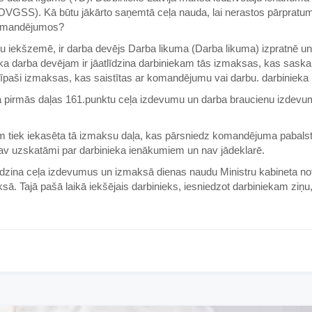
OVGSS). Kā būtu jākārto saņemtā ceļa nauda, ​​lai nerastos pārpratum
 komandējumos?
u iekšzemē, ir darba devējs Darba likuma (Darba likuma) izpratnē un
 ka darba devējam ir jāatlīdzina darbiniekam tās izmaksas, kas sask
īpaši izmaksas, kas saistītas ar komandējumu vai darbu. darbinieka 
ta pirmās daļas 161.punktu ceļa izdevumu un darba braucienu izdev
tam tiek iekasēta tā izmaksu daļa, kas pārsniedz komandējuma pabals
nav uzskatāmi par darbinieka ienākumiem un nav jādeklarē.
atlīdzina ceļa izdevumus un izmaksā dienas naudu Ministru kabineta n
ksā. Tajā pašā laikā iekšējais darbinieks, iesniedzot darbiniekam ziņ