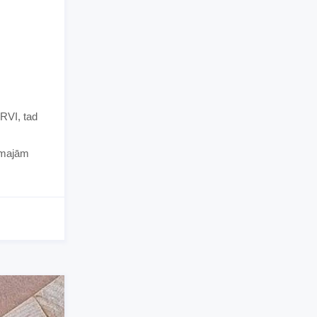
ARVI, tad
irmajām