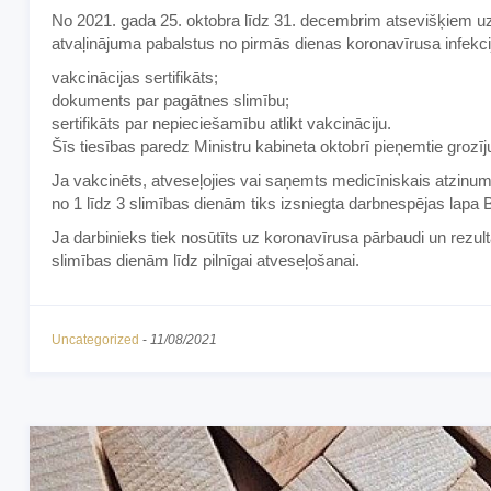
No 2021. gada 25. oktobra līdz 31. decembrim atsevišķiem u
atvaļinājuma pabalstus no pirmās dienas koronavīrusa infekcija
vakcinācijas sertifikāts;
dokuments par pagātnes slimību;
sertifikāts par nepieciešamību atlikt vakcināciju.
Šīs tiesības paredz Ministru kabineta oktobrī pieņemtie grozī
Ja vakcinēts, atveseļojies vai saņemts medicīniskais atzinums
no 1 līdz 3 slimības dienām tiks izsniegta darbnespējas lapa B
Ja darbinieks tiek nosūtīts uz koronavīrusa pārbaudi un rezult
slimības dienām līdz pilnīgai atveseļošanai.
Uncategorized
-
11/08/2021