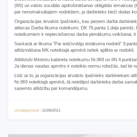
(IIN) un valsts sociālās apdrošināšanas obligātās iemaksas (
par nenomaksātajiem nodokļiem, ja darbinieks bieži dodas
Organizācijas ārvalsts īpašnieks, kas pieņem darbā darbiniek
attiecas Darba likuma noteikumi. DK 76.panta 1.daļa paredz,
noteikumiem ir nepieciešamas darba pienākumu veikšanai, it 
Saskaņā ar likuma "Par iedzīvotāju ienākuma nodokli" 9.pan
atlīdzināšana MK noteiktajā apmērā netiek aplikta ar nodokli.
Atbilstoši Ministru kabineta noteikumu Nr.969 un IIN 4.punk
Ja dienas naudas apmērs ir noteikto normu robežās, tad tie 
Līdz ar to, ja organizācijas ārvalsts īpašnieks darbiniekam 
Nr.969 noteiktajā apmērā, tā neietilpst darbinieka darba sama
saņemto atlīdzību par komandējumu.
Uncategorized
-
11/08/2021