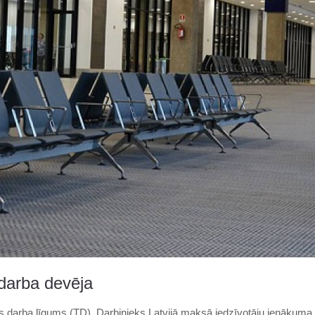
 darba devēja
gts darba līgums (TD). Darbinieks Latvijā maksā iedzīvotāju ienākuma