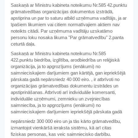
Saskaņā ar Ministru kabineta noteikumu Nr.585 42.punktu
grāmatvedības organizācijas dokumentus izstrādā,
apstiprina un par to saturu atbild uzņēmuma vadītājs, ja ar
īpašiem likumiem vai citiem normatīvajiem aktiem nav
noteikts citādi. Par uzņēmuma vadītāju uzskatāmo
personu loku nosaka likuma "Par grāmatvedību" 2.panta
ceturtā daļa.
Saskaņā ar Ministru kabineta noteikumu Nr.585
422.punktu biedrība, izglītība, arodbiedrība un reliģiskā
organizācija, ja to apgrozījums (ienākumi) no
saimnieciskajiem darījumiem gan kārtējā, gan iepriekšējā
pārskata gadā nepārsniedz 40 000 eiro. , ir atbrīvoti no
organizācijas grāmatvedības dokumentu izstrādes un
apstiprināšanas. Atbrīvoti arī individuālie komersanti,
individuālie uzņēmumi, zemnieku un zvejniecības
saimniecība, ja to apgrozījums (ienākumi) no
saimnieciskajiem darījumiem iepriekšējā pārskata gadā
nepārsniedz 300 000 eiro un ja tās kārto grāmatvedību,
izmantojot vienkāršā ieraksta sistēmu, kā arī citas
fiziskas personas, kas veic saimniecisko darbību.