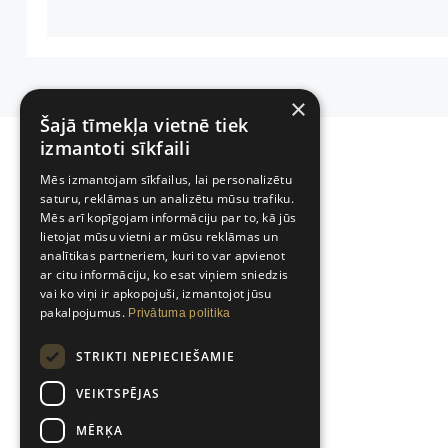
×
Šajā tīmekļa vietnē tiek
izmantoti sīkfaili
Mēs izmantojam sīkfailus, lai personalizētu
saturu, reklāmas un analizētu mūsu trafiku.
Mēs arī kopīgojam informāciju par to, kā jūs
lietojat mūsu vietni ar mūsu reklāmas un
analītikas partneriem, kuri to var apvienot
ar citu informāciju, ko esat viņiem sniedzis
vai ko viņi ir apkopojuši, izmantojot jūsu
pakalpojumus.
Privātuma politika
STRIKTI NEPIECIEŠAMIE
VEIKTSPĒJAS
Tālruņa numurs
MĒRĶA