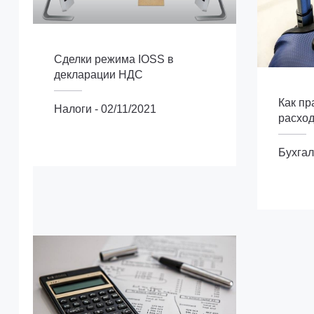
Сделки режима IOSS в
декларации НДС
Как п
Налоги
-
02/11/2021
расход
Налоги
Бухга
Бухгалтер