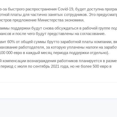
з-за быстрого распространения Covid-19, будет доступна прогр
отной платы для частично занятых сотрудников. Это предусмат
истров предложение Министерства экономики.
аммы поддержки будут снова обсуждаться в рабочей группе по
нсов и после чего будут представлены на согласование.
авит 60% от общей суммы брутто заработной платы компании, в
рахование работодателя, за которую уплачены налоги на зараб
е 100 000 евро в каждый месяц периода поддержки отдельно).
й компенсации вознаграждения работников планируется в разме
ериод с июля по сентябрь 2021 года, но не более 500 евро в