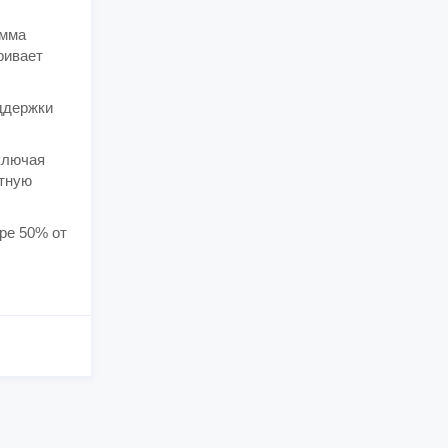
амма
ривает
ддержки
ключая
отную
ре 50% от