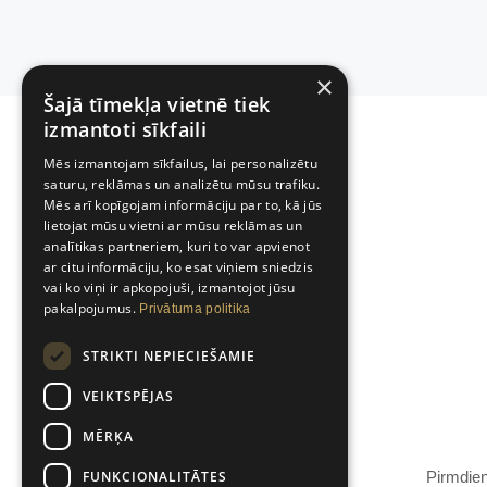
×
Šajā tīmekļa vietnē tiek
izmantoti sīkfaili
Mēs izmantojam sīkfailus, lai personalizētu
saturu, reklāmas un analizētu mūsu trafiku.
Mēs arī kopīgojam informāciju par to, kā jūs
lietojat mūsu vietni ar mūsu reklāmas un
analītikas partneriem, kuri to var apvienot
ar citu informāciju, ko esat viņiem sniedzis
vai ko viņi ir apkopojuši, izmantojot jūsu
pakalpojumus.
Privātuma politika
STRIKTI NEPIECIEŠAMIE
VEIKTSPĒJAS
Tālruņa numurs
MĒRĶA
FUNKCIONALITĀTES
Juridiskie Pakalpojumi -
26-399-487
Pirmdien