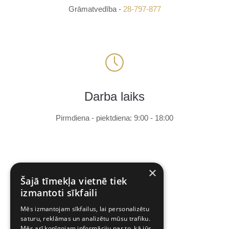
Grāmatvedība -
28-797-877
Darba laiks
Pirmdiena - piektdiena: 9:00 - 18:00
×
Šajā tīmekļa vietnē tiek
izmantoti sīkfaili
Mēs izmantojam sīkfailus, lai personalizētu
Adrese
saturu, reklāmas un analizētu mūsu trafiku.
Mēs arī kopīgojam informāciju par to, kā jūs