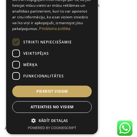
Dzirnavu iela 57a, Rīga, Latvija
lietojat mūsu vietni ar mūsu reklāmas un
analītikas partneriem, kuri to var apvienot
ar citu informāciju, ko esat viņiem sniedzis
vai ko viņi ir apkopojuši, izmantojot jūsu
pakalpojumus.
Privātuma politika
STRIKTI NEPIECIEŠAMIE
VEIKTSPĒJAS
E-pasts
MĒRĶA
info@afortis.lv
FUNKCIONALITĀTES
PIEKRIST VISIEM
ATTEIKTIES NO VISIEM
RĀDĪT DETAĻAS
Afortis Group SIA © 2026
POWERED BY COOKIESCRIPT