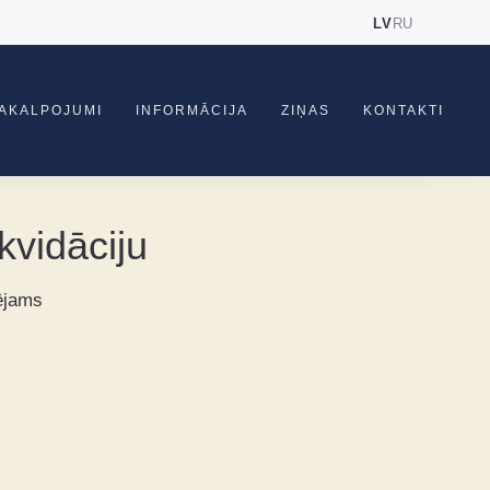
LV
RU
AKALPOJUMI
INFORMĀCIJA
ZIŅAS
KONTAKTI
ikvidāciju
pējams