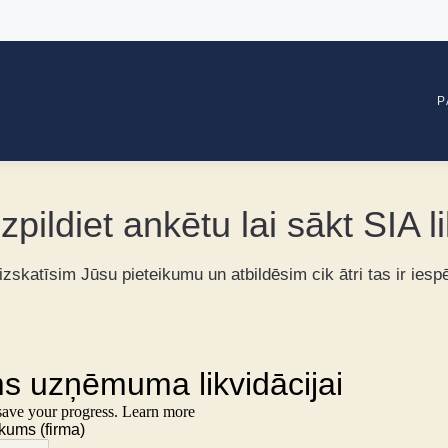
P
pildiet ankētu lai sākt SIA l
zskatīsim Jūsu pieteikumu un atbildēsim cik ātri tas ir ies