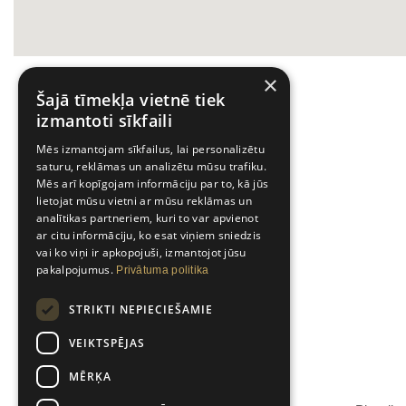
×
Šajā tīmekļa vietnē tiek
izmantoti sīkfaili
Mēs izmantojam sīkfailus, lai personalizētu
saturu, reklāmas un analizētu mūsu trafiku.
Mēs arī kopīgojam informāciju par to, kā jūs
lietojat mūsu vietni ar mūsu reklāmas un
analītikas partneriem, kuri to var apvienot
ar citu informāciju, ko esat viņiem sniedzis
vai ko viņi ir apkopojuši, izmantojot jūsu
pakalpojumus.
Privātuma politika
STRIKTI NEPIECIEŠAMIE
VEIKTSPĒJAS
Tālruņa numurs
MĒRĶA