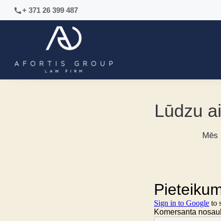
+ 371 26 399 487
Lūdzu aiz
Mēs i